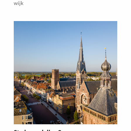
wijk
Read
more
about