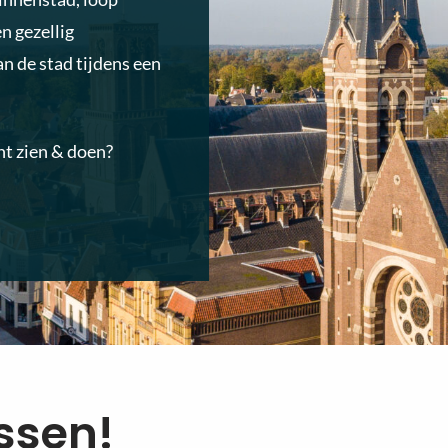
n gezellig
an de stad tijdens een
nt zien & doen?
issen!