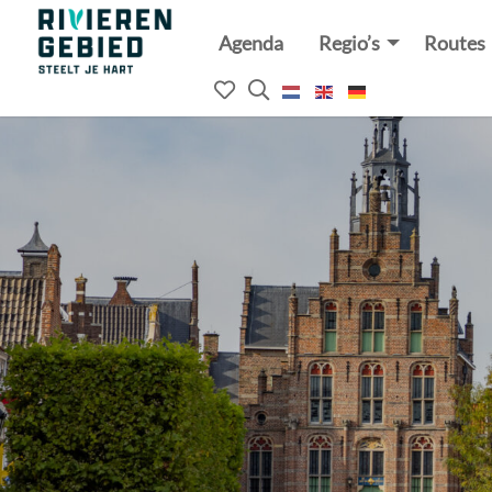
Agenda
Regio’s
Routes
Rivierenland
website
Mijn
Open
logo
het
favorieten
zoekveld