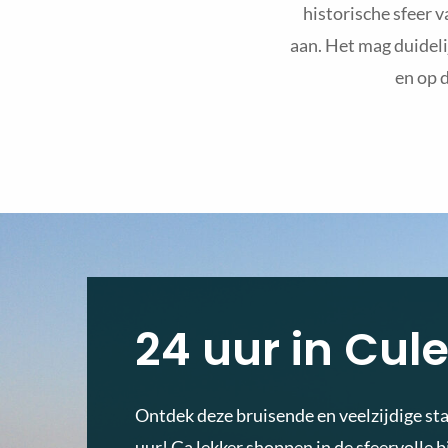
historische sfeer v
aan. Het mag duideli
en op d
24 uur in Cu
Ontdek deze bruisende en veelzijdige sta
uur! Ga lekker shoppen in de sfeervolle 