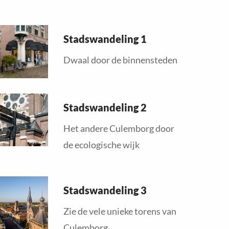
ead
Stadswandeling 1
ore
bout
Dwaal door de binnensteden
ead
Stadswandeling 2
ore
bout
Het andere Culemborg door
de ecologische wijk
ead
Stadswandeling 3
ore
bout
Zie de vele unieke torens van
Culemborg