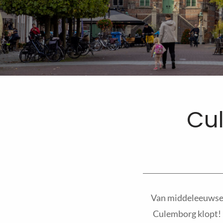
Cu
Van middeleeuwse 
Culemborg klopt! I