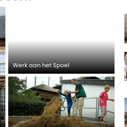
R
m
a
R
m
Werk aan het Spoel
a
R
m
a