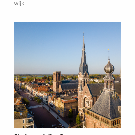
wijk
Read
more
about