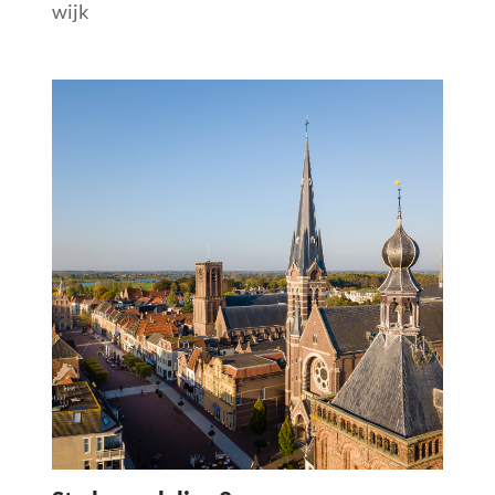
wijk
Read
more
about