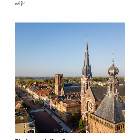
wijk
Read
more
about