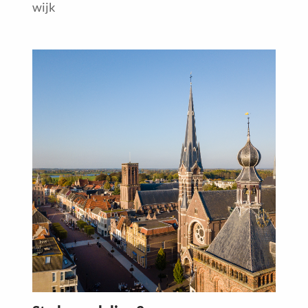
wijk
Read
more
about