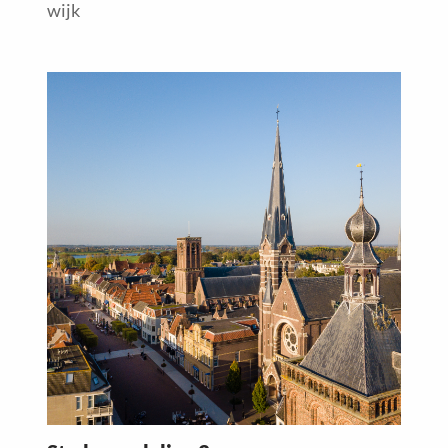
wijk
Read
more
about