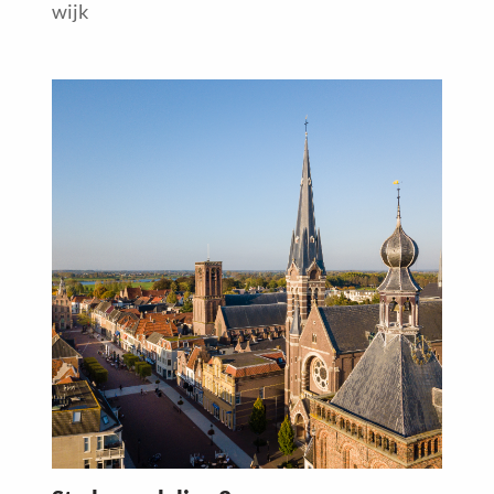
wijk
Read
more
about