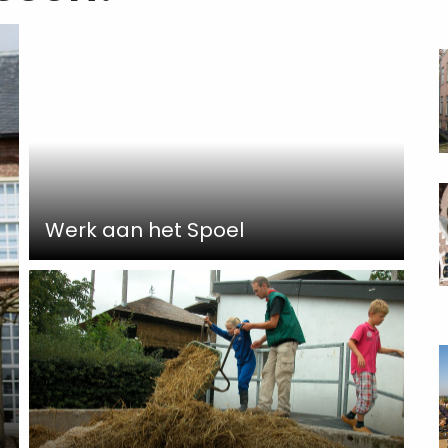
R
m
a
R
m
Werk aan het Spoel
a
R
m
a