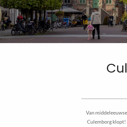
Cu
Van middeleeuwse 
Culemborg klopt! I