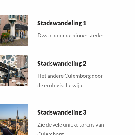
ead
Stadswandeling 1
ore
bout
Dwaal door de binnensteden
ead
Stadswandeling 2
ore
bout
Het andere Culemborg door
de ecologische wijk
ead
Stadswandeling 3
ore
bout
Zie de vele unieke torens van
Culemborg