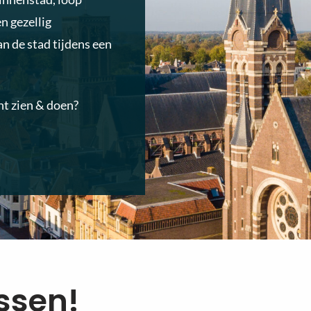
n gezellig
an de stad tijdens een
nt zien & doen?
issen!