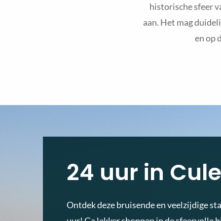
historische sfeer v
aan. Het mag duideli
en op d
24 uur in Cu
Ontdek deze bruisende en veelzijdige sta
uur! Ga lekker shoppen in de sfeervolle 