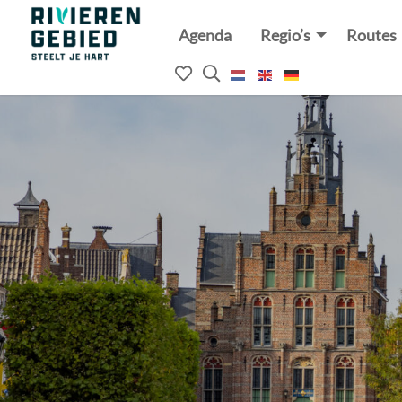
Agenda
Regio’s
Routes
Rivierenland
website
Mijn
Open
logo
het
favorieten
zoekveld