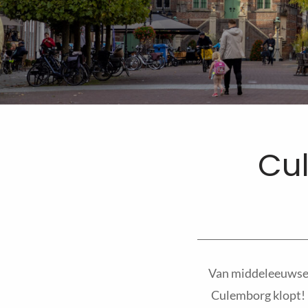
Cu
Van middeleeuwse 
Culemborg klopt! I