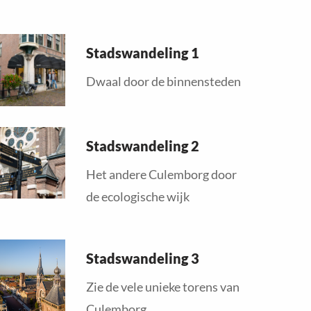
ead
Stadswandeling 1
ore
bout
Dwaal door de binnensteden
ead
Stadswandeling 2
ore
bout
Het andere Culemborg door
de ecologische wijk
ead
Stadswandeling 3
ore
bout
Zie de vele unieke torens van
Culemborg