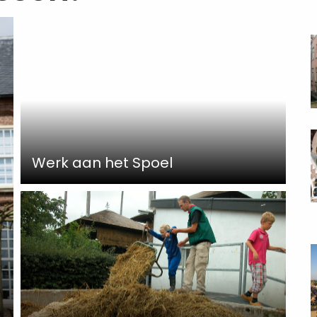
R
m
a
R
m
Werk aan het Spoel
a
R
m
a