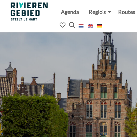
Agenda
Regio’s
Routes
Rivierenland
website
Mijn
Open
logo
het
favorieten
zoekveld