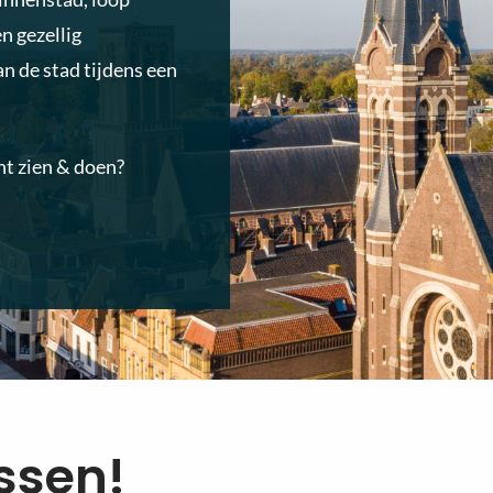
n gezellig
an de stad tijdens een
nt zien & doen?
issen!