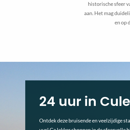
historische sfeer v
aan. Het mag duideli
en op d
24 uur in Cu
Ontdek deze bruisende en veelzijdige sta
uur! Ga lekker shoppen in de sfeervolle 